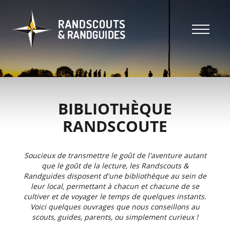
Aller
au
contenu
principal
Header
top
Main
Header
navigation
top
BIBLIOTHÈQUE
RANDSCOUTE
Soucieux de transmettre le goût de l'aventure autant
que le goût de la lecture, les Randscouts &
Randguides disposent d'une bibliothèque au sein de
leur local, permettant à chacun et chacune de se
cultiver et de voyager le temps de quelques instants.
Voici quelques ouvrages que nous conseillons au
scouts, guides, parents, ou simplement curieux !