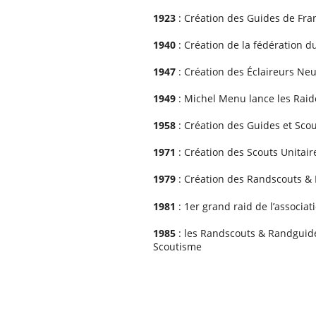
1923
: Création des Guides de Fr
1940
: Création de la fédération 
1947
: Création des Éclaireurs Ne
1949
: Michel Menu lance les Raid
1958
: Création des Guides et Sco
1971
: Création des Scouts Unitai
1979
: Création des Randscouts &
1981
: 1er grand raid de l’associat
1985
: les Randscouts & Randguid
Scoutisme