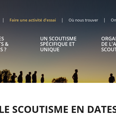
Faire une activité d'essai
Où nous trouver
On
ES
UN SCOUTISME
ORGA
S &
SPÉCIFIQUE ET
DE L'
S ?
UNIQUE
SCOU
LE SCOUTISME EN DATE