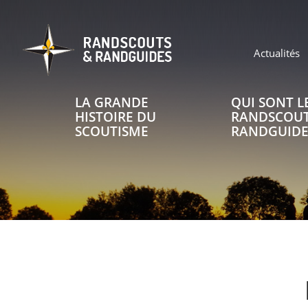
Aller
au
contenu
principal
Header
Actualités
top
LA GRANDE
QUI SONT L
Main
navigation
HISTOIRE DU
RANDSCOUT
SCOUTISME
RANDGUIDE
Header
top