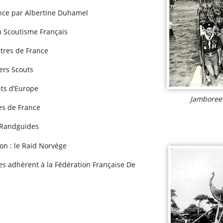
ance par Albertine Duhamel
du Scoutisme Français
utres de France
ers Scouts
uts d’Europe
Jamboree 
res de France
 Randguides
ion : le Raid Norvège
es adhèrent à la Fédération Française De