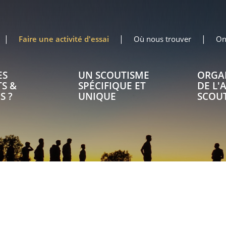
Faire une activité d'essai
Où nous trouver
On
ES
UN SCOUTISME
ORGA
S &
SPÉCIFIQUE ET
DE L'
S ?
UNIQUE
SCOU