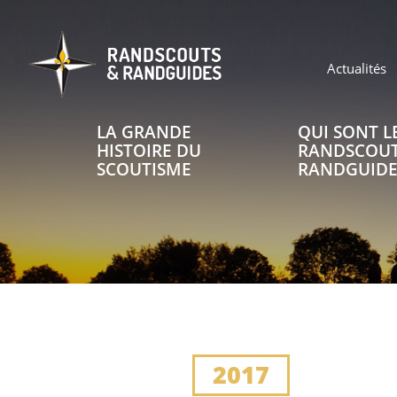
Aller
au
contenu
principal
Header
Actualités
top
LA GRANDE
QUI SONT L
Main
navigation
HISTOIRE DU
RANDSCOUT
SCOUTISME
RANDGUIDE
Header
top
2017