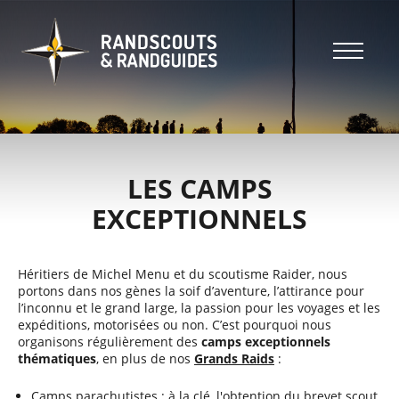
Aller
au
contenu
principal
Header
top
Main
Header
navigation
top
LES CAMPS
EXCEPTIONNELS
Héritiers de Michel Menu et du scoutisme Raider, nous
portons dans nos gènes la soif d’aventure, l’attirance pour
l’inconnu et le grand large, la passion pour les voyages et les
expéditions, motorisées ou non. C’est pourquoi nous
organisons régulièrement des
camps exceptionnels
thématiques
, en plus de nos
Grands Raids
:
Camps parachutistes : à la clé, l'obtention du brevet scout