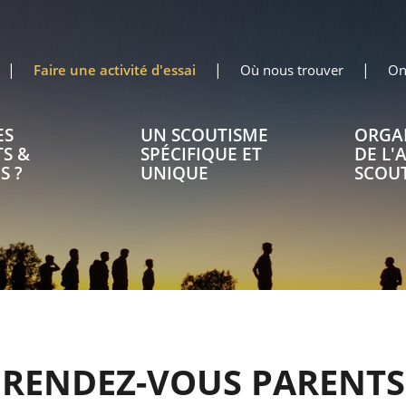
Faire une activité d'essai
Où nous trouver
On
ES
UN SCOUTISME
ORGA
S &
SPÉCIFIQUE ET
DE L'
S ?
UNIQUE
SCOU
RENDEZ-VOUS PARENTS