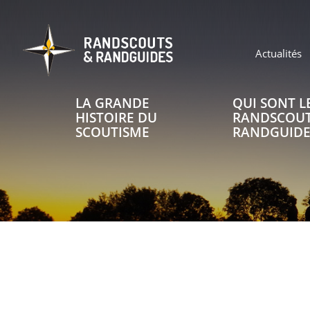
Aller
au
contenu
principal
Header
Actualités
top
LA GRANDE
QUI SONT L
Main
navigation
HISTOIRE DU
RANDSCOUT
SCOUTISME
RANDGUIDE
Header
top