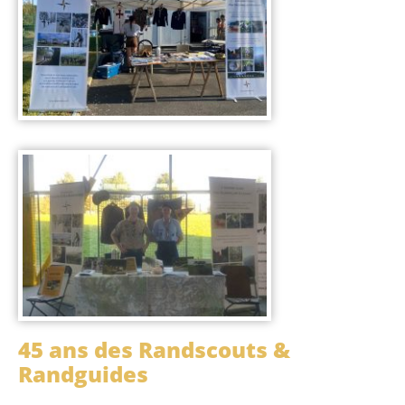
45 ans des Randscouts &
Randguides