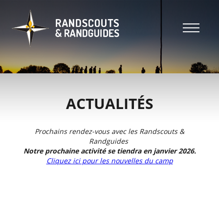
Aller
au
contenu
principal
Header
top
Main
Header
navigation
top
ACTUALITÉS
Prochains rendez-vous avec les Randscouts &
Randguides
Notre prochaine activité se tiendra en janvier 2026.
Cliquez ici pour les nouvelles du camp