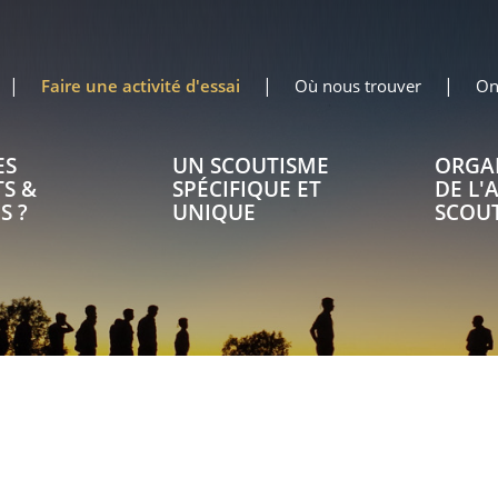
Faire une activité d'essai
Où nous trouver
On
ES
UN SCOUTISME
ORGA
S &
SPÉCIFIQUE ET
DE L'
S ?
UNIQUE
SCOU