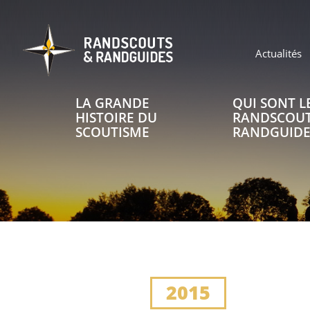
Aller
au
contenu
principal
Header
Actualités
top
LA GRANDE
QUI SONT L
Main
navigation
HISTOIRE DU
RANDSCOUT
SCOUTISME
RANDGUIDE
Header
top
2015