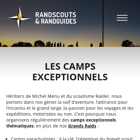
Aller
au
contenu
principal
Header
top
Main
Header
navigation
top
LES CAMPS
EXCEPTIONNELS
Héritiers de Michel Menu et du scoutisme Raider, nous
portons dans nos gènes la soif d’aventure, l’attirance pour
l’inconnu et le grand large, la passion pour les voyages et les
expéditions, motorisées ou non. C’est pourquoi nous
organisons régulièrement des
camps exceptionnels
thématiques
, en plus de nos
Grands Raids
:
Camps parachutistes : à la clé, l'obtention du brevet scout