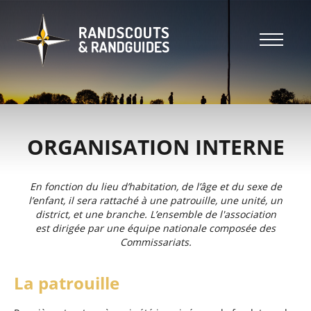
Aller
au
contenu
principal
Header
top
Main
Header
navigation
top
ORGANISATION INTERNE
En fonction du lieu d’habitation, de l’âge et du sexe de
l’enfant, il sera rattaché à une patrouille, une unité, un
district, et une branche. L’ensemble de l'association
est dirigée par une équipe nationale composée des
Commissariats.
La patrouille