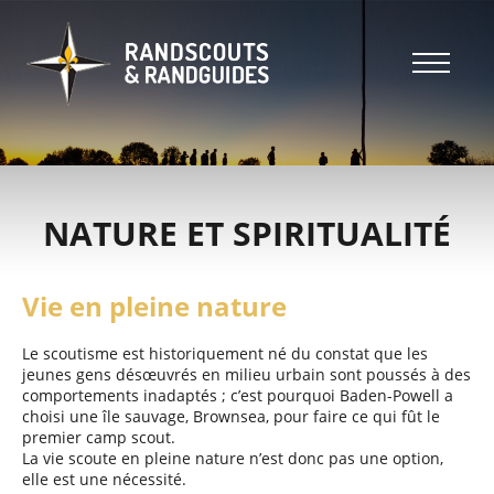
Aller
au
contenu
principal
Header
top
Main
Header
navigation
top
NATURE ET SPIRITUALITÉ
Vie en pleine nature
Le scoutisme est historiquement né du constat que les
jeunes gens désœuvrés en milieu urbain sont poussés à des
comportements inadaptés ; c’est pourquoi Baden-Powell a
choisi une île sauvage, Brownsea, pour faire ce qui fût le
premier camp scout.
La vie scoute en pleine nature n’est donc pas une option,
elle est une nécessité.